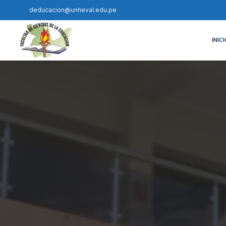
deducacion@unheval.edu.pe
INIC