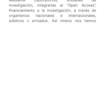
investigación, integrarlas al “Open Access”,
financiamiento a la investigación, a través de
organismos nacionales e internacionales,
públicos y privados. Así mismo nos hemos
trazado metas y las cumpliremos a corto,
mediano y largo plazo. Las propuestas
planteadas solo serán posibles con el concurso
de la comunidad universitaria y de los grupos de
interés externos. Nuestra filosofía de trabajo
será a través de equipos de gestión buscando la
mejora continua de todos los procesos de la
UNHEVAL. Juntos si lo lograremos. Un
reconocimiento especial, a las autoridades
salientes Dr. Reynaldo Ostos Miraval, Pas rector,
Dr. Ewer Portocarrero Merino pas vicerrector
académico y Dr. Javier López y Morales Pas
vicerrector de investigación. Por todo lo
avanzado y logros obtenidos por el bien del
desarrollo de nuestra UNHEVAL, que debemos
valorar y reconocer.