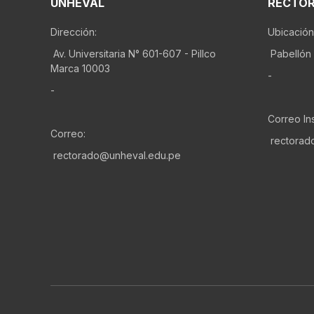
UNHEVAL
RECTO
Dirección:
Ubicación
Av. Universitaria N° 601-607 - Pillco
Pabellón 
Marca 10003
-
-
Correo Ins
Correo:
rectorad
rectorado@unheval.edu.pe