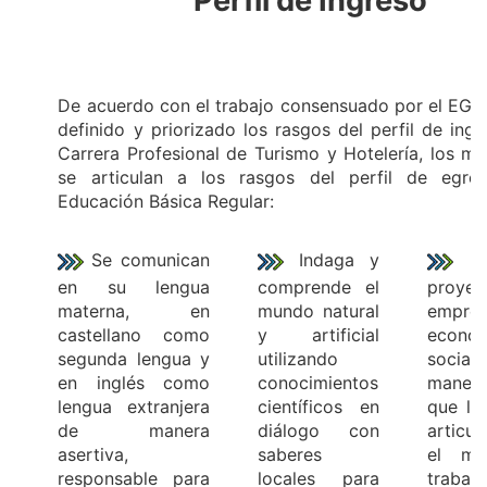
Perfil de Ingreso
De acuerdo con el trabajo consensuado por el EGE
definido y priorizado los rasgos del perfil de ingr
Carrera Profesional de Turismo y Hotelería, los m
se articulan a los rasgos del perfil de egre
Educación Básica Regular:
Se comunican
Indaga y
Ge
en su lengua
comprende el
proye
materna, en
mundo natural
empren
castellano como
y artificial
econ
segunda lengua y
utilizando
soc
en inglés como
conocimientos
maner
lengua extranjera
científicos en
que le
de manera
diálogo con
articu
asertiva,
saberes
el mu
responsable para
locales para
trabajo