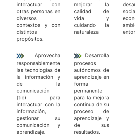
interactuar con
mejorar la
desarro
otras personas en
calidad de
social,
diversos
vida y
econ
contextos y con
cuidando la
ambie
distintos
naturaleza
entorn
propósitos.
Aprovecha
Desarrolla
responsablemente
procesos
las tecnologías de
autónomos de
la información y
aprendizaje en
de la
forma
comunicación
permanente
(tic) para
para la mejora
interactuar con la
continua de su
información,
proceso de
gestionar su
aprendizaje y
comunicación y
de sus
aprendizaje.
resultados.