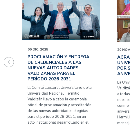
06 DIC. 2025
20 NOV
PROCLAMACIÓN Y ENTREGA
AGRA
DE CREDENCIALES A LAS
UNIV
NUEVAS AUTORIDADES
POR 
VALDIZANAS PARA EL
ANIV
PERÍODO 2026-2031
La Univ
El Comité Electoral Universitario de la
Valdizá
Universidad Nacional Hermilio
a todas
Valdizán llevó a cabo la ceremonia
que se
oficial de proclamación y acreditación
conmem
de las nuevas autoridades elegidas
anivers
para el período 2026-2031, en un
Hermili
acto institucional desarrollado en el
mensaj