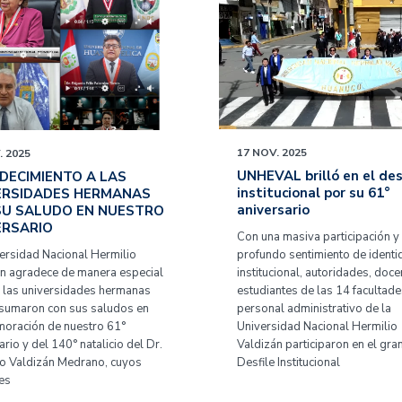
17 NOV. 2025
. 2025
UNHEVAL brilló en el des
DECIMIENTO A LAS
institucional por su 61°
ERSIDADES HERMANAS
aniversario
SU SALUDO EN NUESTRO
ERSARIO
Con una masiva participación y
ersidad Nacional Hermilio
profundo sentimiento de identi
n agradece de manera especial
institucional, autoridades, doce
 las universidades hermanas
estudiantes de las 14 facultade
 sumaron con sus saludos en
personal administrativo de la
oración de nuestro 61°
Universidad Nacional Hermilio
ario y del 140° natalicio del Dr.
Valdizán participaron en el gra
o Valdizán Medrano, cuyos
Desfile Institucional
es