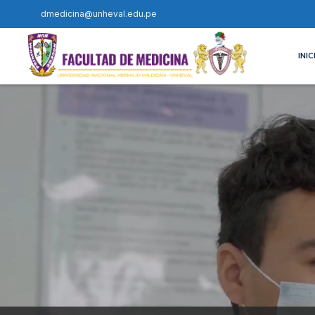
dmedicina@unheval.edu.pe
INIC