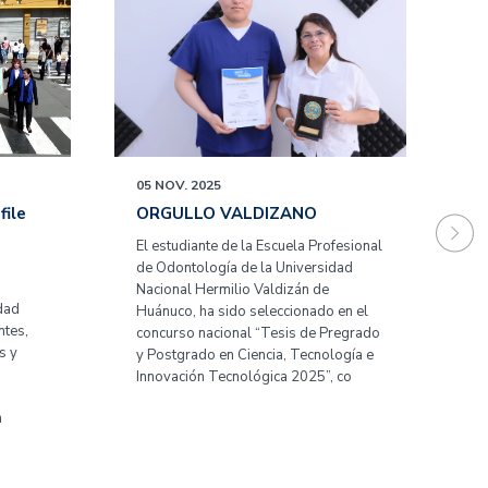
05 NOV. 2025
14
file
ORGULLO VALDIZANO
U
H
El estudiante de la Escuela Profesional
A
de Odontología de la Universidad
M
Nacional Hermilio Valdizán de
La
dad
Huánuco, ha sido seleccionado en el
Va
ntes,
concurso nacional “Tesis de Pregrado
Na
s y
y Postgrado en Ciencia, Tecnología e
es
Innovación Tecnológica 2025”, co
re
di
n
co
re