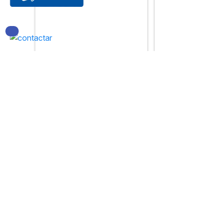
12 SEP. 2022
12 SEP. 2022
Video de Introducción a
Cronograma de 
las Escuelas Profesionales
comisión de eva
- UNHEVAL
2022 para ratifi
docentes ordina