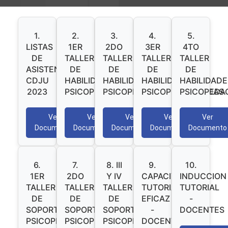
1.
2.
3.
4.
5.
LISTAS
1ER
2DO
3ER
4TO
DE
TALLER
TALLER
TALLER
TALLER
ASISTENCIA
DE
DE
DE
DE
CDJU
HABILIDADES
HABILIDADES
HABILIDADES
HABILIDADE
2023
PSICOPEDAGOGICAS
PSICOPEDAGOGICAS
PSICOPEDAGÓGICAS
PSICOPEDA
Ver
Ver
Ver
Ver
Ver
Documento
Documento
Documento
Documento
Documento
6.
7.
8. III
9.
10.
1ER
2DO
Y IV
CAPACITACION
INDUCCION
TALLER
TALLER
TALLER
TUTORIA
TUTORIAL
DE
DE
DE
EFICAZ
-
SOPORTE
SOPORTE
SOPORTE
-
DOCENTES
PSICOPEDAGÓGICO
PSICOPEDAGÓGICO
PSICOPEDAGÓGICO
DOCENTES