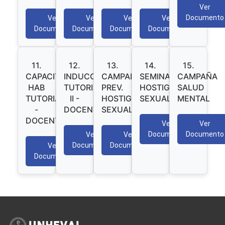
Ver
Documento
Ver
Ver
Ver
Ver
Documento
Documento
Documento
Documento
11.
12.
13.
14.
15.
CAPACITACIÓN
INDUCCIÓN
CAMPAÑA
SEMINARIO
CAMPAÑA
HAB
TUTORIAL
PREV.
HOSTIGAMIENTO
SALUD
TUTORIALES
II -
HOSTIG.
SEXUAL
MENTAL
-
DOCENTES
SEXUAL
DOCENTES
Ver
Ver
Documento
Documento
Ver
Ver
Documento
Documento
Ver
Documento