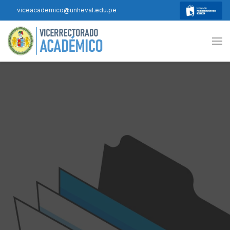
viceacademico@unheval.edu.pe