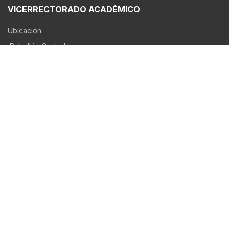
VICERRECTORADO ACADÉMICO
Ubicación:
Pabellón Central
-
Correo Institucional:
viceacademico@unheval.edu.pe
Servicios UNHEVAL
Biblioteca
Museo
Centro de Estudios Informáticos
Centro de Idiomas
PROFI UNHEVAL