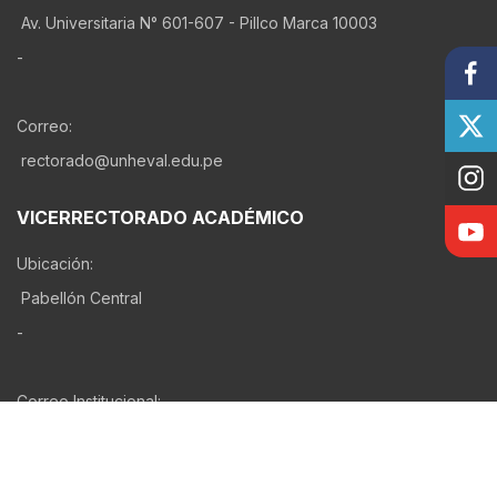
Av. Universitaria N° 601-607 - Pillco Marca 10003
-
Correo:
rectorado@unheval.edu.pe
VICERRECTORADO ACADÉMICO
Ubicación:
Pabellón Central
-
Correo Institucional:
viceacademico@unheval.edu.pe
Servicios UNHEVAL